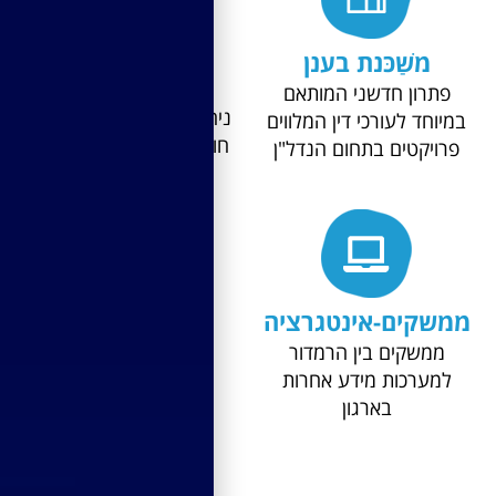
משַׁכּנת בענן
חוזים מכרזים
וחשבונות
רון חדשני המותאם
ניהול מכרז ממוחשב, ניהול
חד לעורכי דין המלווים
חוזים שונים וחשבונות מול
יקטים בתחום הנדל"ן
הספקים
קים-אינטגרציה
משקים בין הרמדור
ערכות מידע אחרות
בארגון