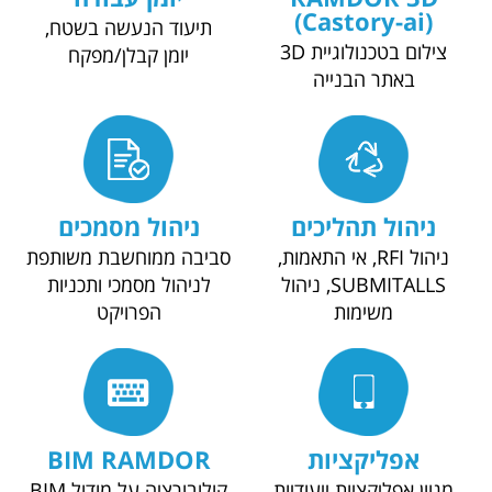
(Castory-ai)
תיעוד הנעשה בשטח,
צילום בטכנולוגיית 3D
יומן קבלן/מפקח
באתר הבנייה
יהול תהליכים
ניהול מסמכים
ניהול RFI, אי התאמות,
סביבה ממוחשבת משותפת
SUBMITALLS, ניהול
לניהול מסמכי ותכניות
משימות
הפרויקט
אפליקציות
BIM RAMDOR
ון אפליקציות ייעודיות
קולובורציה על מודול BIM