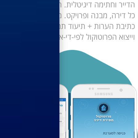
ר וחתימה דיגיטלית. תצוגת סטטוס על
ירה, מבנה ופרויקט. מכיל אפשרות
ת הערות + תיעוד תמונות מהשטח
א הפרוטוקול לפי-די-אף לשליחה במייל