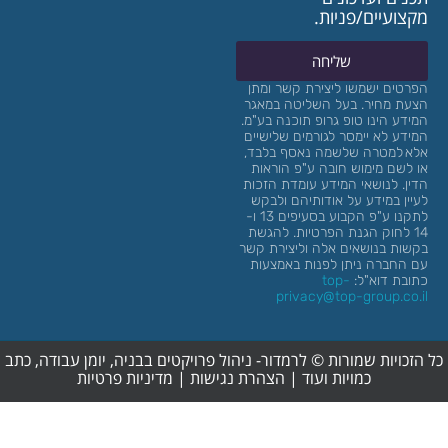
יים/פניות.
שליחה
 ישמשו ליצירת קשר ומתן
מחיר.
בעל השליטה במאגר
הינו טופ
גרופ
תוכנה בע"מ.
לא יימסר לגורמים שלישיים
מטרה שלשמה נאסף בלבד,
 מימוש חובה ע"פ הוראות
לנושאי המידע עומדת הזכות
במידע על אודותיהם ולבקש
לתקנו ע"פ הקבוע בסעיפים 13 ו-
חוק הגנת הפרטיות. להגשת
בנושאים אלה וליצירת קשר
רה ניתן לפנות באמצעות
דוא"ל:
top-
privacy@top-group.
ות שמורות © לרמדור- ניהול פרויקטים בבניה, יומן עבודה, כתב
כמויות ועוד |
הצהרת נגישות
|
מדיניות פרטיות