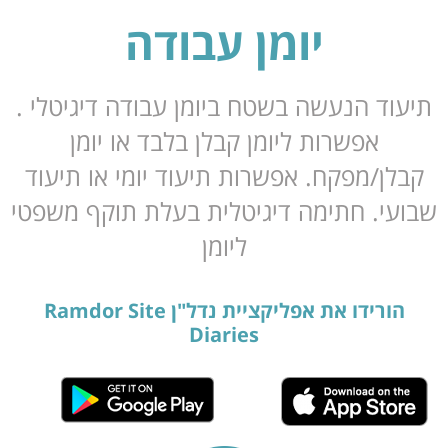
יומן עבודה
ד הנעשה בשטח ביומן עבודה דיגיטלי .
אפשרות ליומן קבלן בלבד או יומן
ן/מפקח. אפשרות תיעוד יומי או תיעוד
י. חתימה דיגיטלית בעלת תוקף משפטי
ליומן
הורידו את אפליקציית נדל"ן Ramdor Site
Diaries