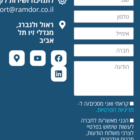
לתמיכה ושירות לקוחות:
Support@ramdor.co.il
ראול ולנברג,
מגדלי זיו תל
אביב
תי ואני מסכים/ה ל-
ות הפרטיות.
ני מאשר/ת לחברה
ת שימוש בפרטיי
 משלוח הודעות,
 ועדכונים