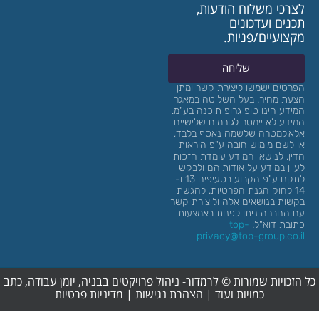
 משלוח הודעות,
 ועדכונים
יים/פניות.
שליחה
 ישמשו ליצירת קשר ומתן
מחיר.
בעל השליטה במאגר
הינו טופ
גרופ
תוכנה בע"מ.
לא יימסר לגורמים שלישיים
מטרה שלשמה נאסף בלבד,
 מימוש חובה ע"פ הוראות
לנושאי המידע עומדת הזכות
במידע על אודותיהם ולבקש
לתקנו ע"פ הקבוע בסעיפים 13 ו-
חוק הגנת הפרטיות. להגשת
בנושאים אלה וליצירת קשר
רה ניתן לפנות באמצעות
דוא"ל:
top-
privacy@top-group.
ות שמורות © לרמדור- ניהול פרויקטים בבניה, יומן עבודה, כתב
כמויות ועוד |
הצהרת נגישות
|
מדיניות פרטיות