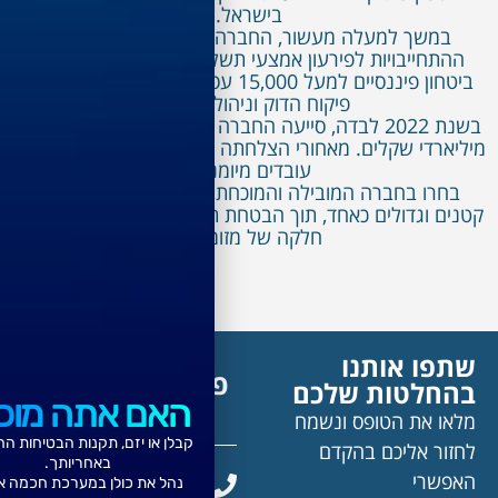
בישראל.
שך למעלה מעשור, החברה הפכה למובילה בשוק
חייבויות לפירעון אמצעי תשלום. היא מספקת שירותי
ביטחון פיננסיים למעל 15,000 עסקים ברחבי המדינה, תוך
פיקוח הדוק וניהול סיכונים.
בשנת 2022 לבדה, סייעה החברה בפירעון עסקאות בעשרות
מיליארדי שקלים. מאחורי הצלחתה עומד צוות של יותר מ-250
עובדים מיומנים.
ו בחברה המובילה והמוכחת, אשר מגנה על עסקים
וגדולים כאחד, תוך הבטחת תנאי מסחר בטוחים וזרימה
חלקה של מזומנים.
ו אותנו
פרטי יצירת קשר
לטות שלכם
האם אתה מוכן?
 את הטופס ונשמח
קבלן או יזם, תקנות הבטיחות החדשות
ר אליכם בהקדם
באחריותך.
רי
03-7667777
נהל את כולן במערכת חכמה אחת.