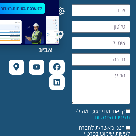
למערכת בטיחות רמדור
לתמיכה ושירות לקוחות:
Support@ramdor.co.il
ראול ולנברג,
מגדלי זיו תל
אביב
תי ואני מסכים/ה ל-
ות הפרטיות.
ני מאשר/ת לחברה
ת שימוש בפרטיי