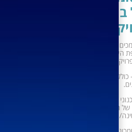
 באפקטיביות את
יקט.
כים, תוכניות ושרטוטים בפרויקט – צפייה
 הערות על שרטוט ושיתוף חברי צוות
רויקט.
 – כולל תמיכה במודולים של שכ"ט מתכננים
ם.
וני על גבי התכנית האדריכלית און ליין
של רמדור - צפייה בלוג הפעילויות במערכת
נה/ האיר או הוסיף פריטים לשרטוט.
כוני העתקות כולל מחירון מובנה למניעת