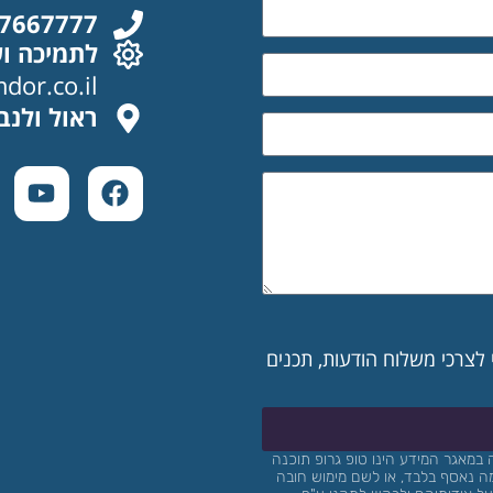
-7667777
לתמיכה וש
or.co.il
ראול ולנבר
צרכי משלוח הודעות, תכנים
במאגר המידע הינו טופ
גרופ
תוכנה
ה נאסף בלבד, או לשם מימוש חובה