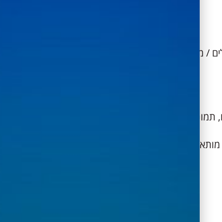
ם / מנכ"ל.
, תמונות, אי התאמות, התראות על
), מותאם לצרכיי החברה.