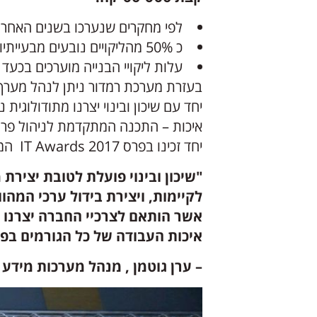
לפי מחקרים שנערכו בשנים האחרונות, בכ- 100% מהדירות החדשות שנבנו בישראל ק
כ 50% מהליקויים נובעים מבעייתיות בשיטות העבודה ובתהליך הפיקוח.
עלות ליקויי הבנייה מוערכים בכעד 15% מעלות הפרוייקט.
בעזרת מערכת רמדור ניתן לנהל מערך
יחד עם שיכון ובינוי יצרנו מתודולוג
איכות – התכנה המתקדמת לניהול פרויקטים, 
יחד זכינו בפרס IT Awards 2017 המציין חדשנות בניהול תהליכי הבטחת איכות בבניה .
"שיכון ובינוי פועלת לטובת יצירת
לקיימות, ויצירת בידול ערכי המהו
אשר הותאם לצרכיי החברה יצרנו 
איכות העבודה של כל הגורמים בפר
– ערן גוטמן , מנהל מערכות מידע וד