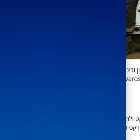
ובינוי, אברמי רוזנברג | סמנכ"ל
מוצרים של רמדור, ניר הולשטיין |מנהל פרויקטים טכנולוגיים וBI שיכון ובינוי – זכייה בפרס IT Awards 2017 בתחום "יצירת בידול
ט ולהבטיח רמת איכות עבודה גבוהה
יקט והקבלן מבטיחים כי יקבלו את