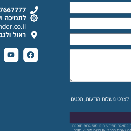
-7667777
לתמיכה וש
or.co.il
ראול ולנבר
צרכי משלוח הודעות, תכנים
במאגר המידע הינו טופ
גרופ
תוכנה
ה נאסף בלבד, או לשם מימוש חובה