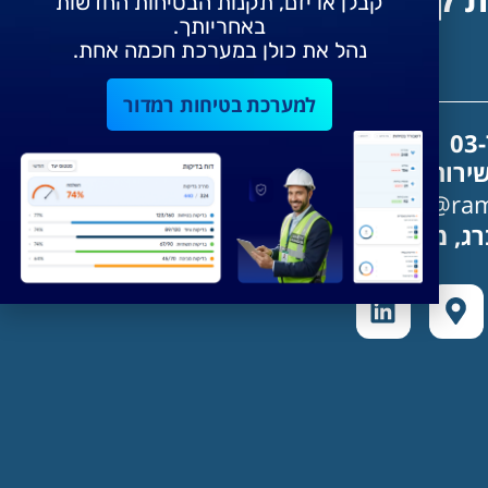
קבלן או יזם, תקנות הבטיחות החדשות
באחריותך.
נהל את כולן במערכת חכמה אחת.
למערכת בטיחות רמדור
03
ירות לקוחות:
Support@ramd
ג, מגדלי זיו תל אביב